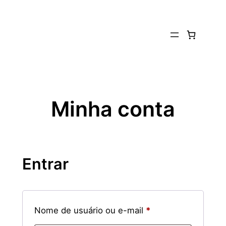
Pular
para
o
conteúdo
Minha conta
Entrar
Obrigatório
Nome de usuário ou e-mail
*